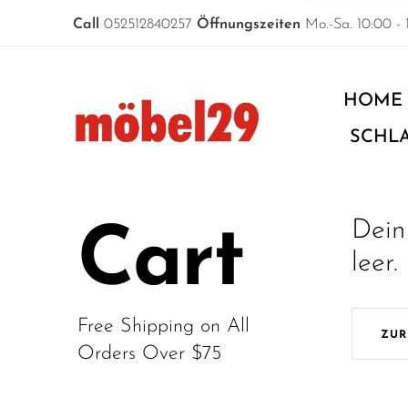
Call
052512840257
Öffnungszeiten
Mo.-Sa. 10:00 - 
HOME
SCHL
Dein
Cart
leer.
Free Shipping on All
ZUR
Orders Over $75