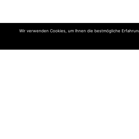
Wir verwenden Cookies, um Ihnen die bestmögliche Erfahrung
Impressum
Lieferung
Datenschutzbelehrung
Zahlung
AGB
Sendungsverfolgun
Widerrufsbelehrung
Kontakt