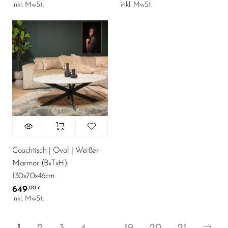
inkl. MwSt.
inkl. MwSt.
Couchtisch | Oval | Weißer
Marmor (BxTxH):
130x70x46cm
649
,00
€
inkl. MwSt.
1
2
3
4
…
19
20
21