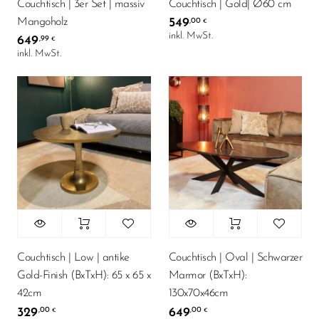
Couchtisch | 3er Set | massiv
Couchtisch | Gold| Ø60 cm
Mangoholz
549
,00
€
inkl. MwSt.
649
,99
€
inkl. MwSt.
Couchtisch | Low | antike
Couchtisch | Oval | Schwarzer
Gold-Finish (BxTxH): 65 x 65 x
Marmor (BxTxH):
42cm
130x70x46cm
329
649
,00
,00
€
€