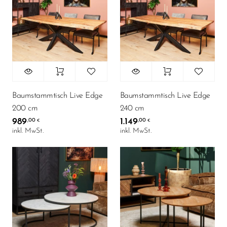
Küchen-/ Esstiche
117
Wohnzimmertische
Baumstammtisch Live Edge
Baumstammtisch Live Edge
200 cm
240 cm
989
1.149
,00
,00
€
€
inkl. MwSt.
inkl. MwSt.