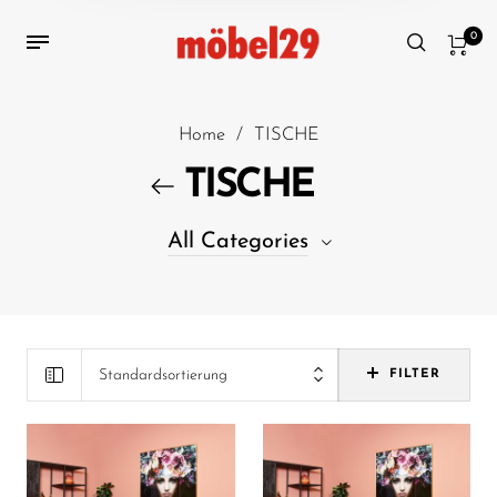
0
Home
/
TISCHE
TISCHE
All Categories
5
Bar-/Stehtische
24
Beistelltische
Standardsortierung
FILTER
16
Computer-/Schreibtische
94
Couchtische
59