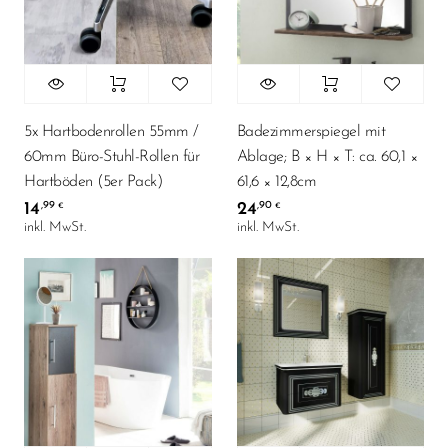
5x Hartbodenrollen 55mm /
Badezimmerspiegel mit
60mm Büro-Stuhl-Rollen für
Ablage; B × H × T: ca. 60,1 ×
Hartböden (5er Pack)
61,6 × 12,8cm
14
24
,99
,90
€
€
inkl. MwSt.
inkl. MwSt.