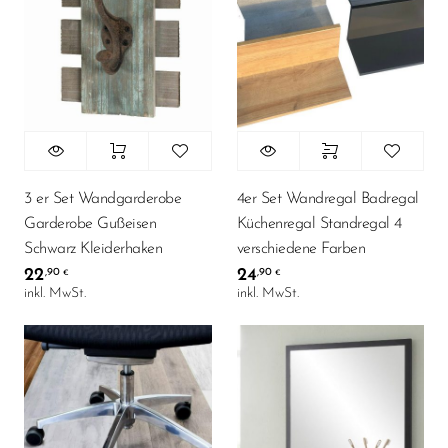
27
OFFICE/BÜRO
78
SCHLAFEN
17
Stuhl
189
TISCHE
181
WOHNEN
3 er Set Wandgarderobe
4er Set Wandregal Badregal
Garderobe Gußeisen
Küchenregal Standregal 4
Schwarz Kleiderhaken
verschiedene Farben
22
24
,90
,90
€
€
inkl. MwSt.
inkl. MwSt.