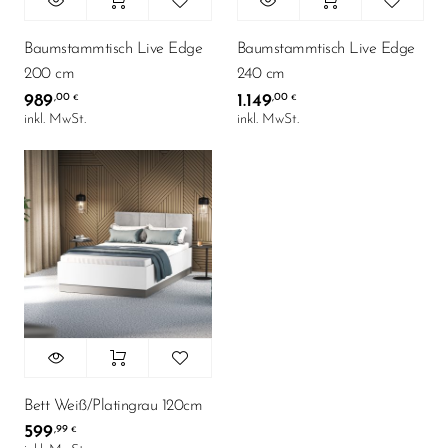
Baumstammtisch Live Edge
Baumstammtisch Live Edge
200 cm
240 cm
989
1.149
,00
,00
€
€
inkl. MwSt.
inkl. MwSt.
Bett Weiß/Platingrau 120cm
599
,99
€