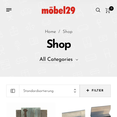
0
Home
/
Shop
Shop
All Categories
31
ACCESSOIRES
7
BAD
Standardsortierung
FILTER
34
FLUR
2
Küche