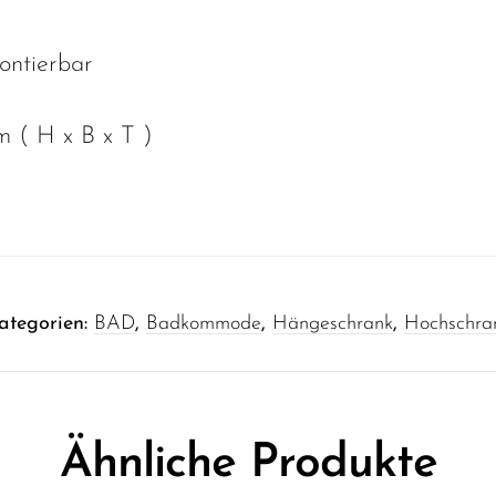
ntierbar
m ( H x B x T )
ategorien:
BAD
,
Badkommode
,
Hängeschrank
,
Hochschra
Ähnliche Produkte