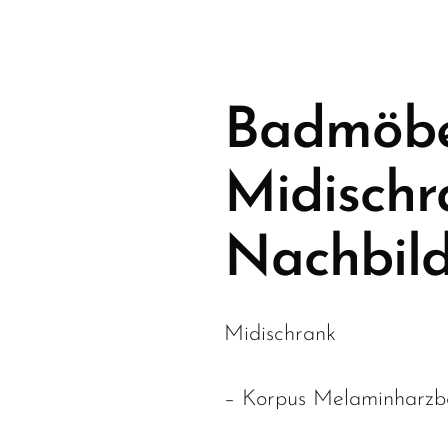
Badmöbe
Midischr
Nachbild
Midischrank
– Korpus Melaminharzb