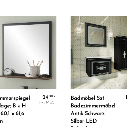
In Den Warenkorb
In Den Warenkorb
24
,90
€
mmerspiegel
Badmöbel Set
inkl. MwSt.
lage; B × H
Badezimmermöbel
 60,1 × 61,6
Antik Schwarz
cm
Silber LED