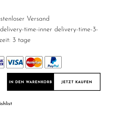
stenloser Versand
"delivery-time-inner delivery-time-3-
zeit:
3 tage
mmermöbel Midischrank Farbe: Eiche Bordeaux Nachbildung 
IN DEN WARENKORB
JETZT KAUFEN
shlist