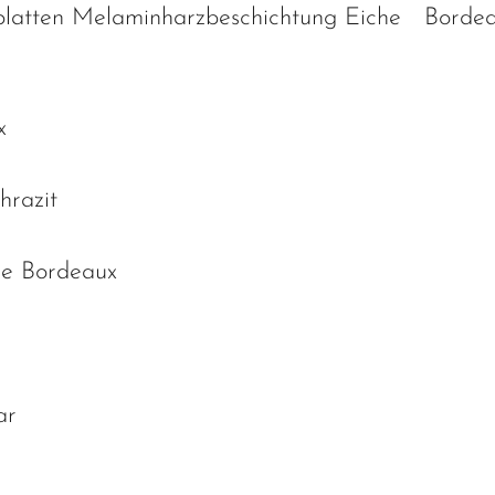
latten Melaminharzbeschichtung Eiche Bordea
x
hrazit
he Bordeaux
ar