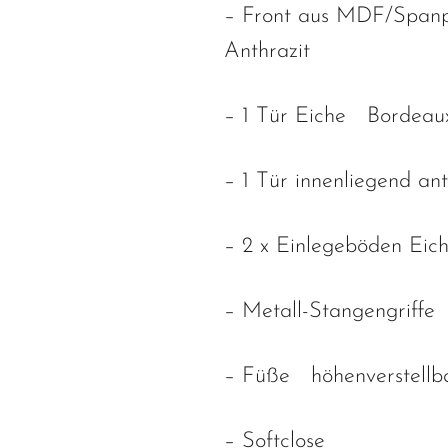
– Front aus MDF/Spanp
Anthrazit
– 1 Tür Eiche Bordeau
– 1 Tür innenliegend ant
– 2 x Einlegeböden Eic
– Metall-Stangengriffe
– Füße höhenverstellb
– Softclose