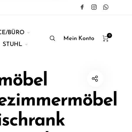
CE/BÜRO
0
Mein Konto
STUHL
möbel
ezimmermöbel
ischrank