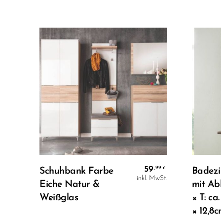
In Den Warenkorb
59
,99
€
Schuhbank Farbe
Badezi
inkl. MwSt.
Eiche Natur &
mit Ab
Weißglas
× T: ca.
× 12,8