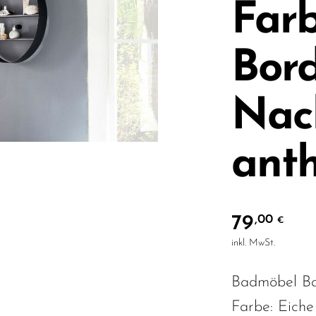
Farb
Bor
Nac
anth
79
,00
€
inkl. MwSt.
Badmöbel Ba
Farbe: Eiche