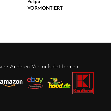
Pelipal
Sta
VORMONTIERT
ver
Fa
ere Anderen Verkaufsplattformen