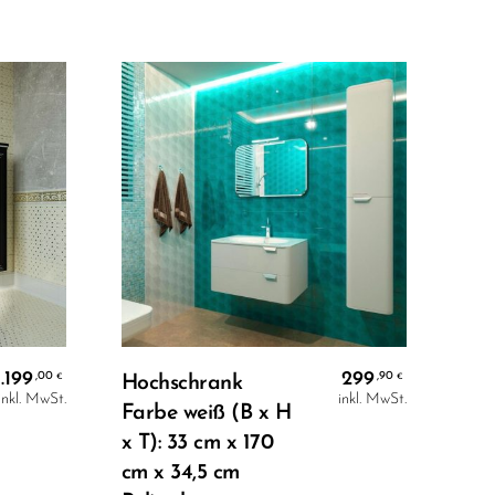
In Den Warenkorb
1.199
299
,00
,90
€
€
Hochschrank
4er
inkl. MwSt.
inkl. MwSt.
Farbe weiß (B x H
Wa
x T): 33 cm x 170
Bad
cm x 34,5 cm
Küc