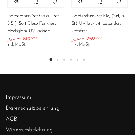
Garderoben-Set Gala, (Set,
Garderoben-Set Rio, (Set, 5-
5-St), Soft-Close Funktion,
St), UV lackiert, besonders
Hochglanz UV lackiert
kratzfest
819
759
,99
,99
Ursprünglicher Preis war: 1.086,00 €
Aktueller Preis ist: 819,99 €.
Ursprünglicher Preis w
Aktueller Preis
€
€
,00
,00
1.086
1.082
€
€
inkl. MwSt.
inkl. MwSt.
Impressum
Datenschutzbelehrung
AGB
Widerrufsbelehrung