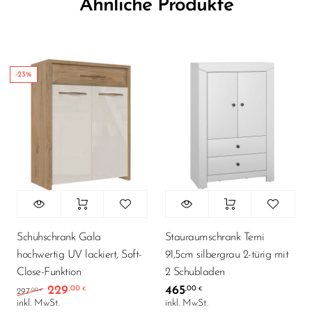
Ähnliche Produkte
-23%
Schuhschrank Gala
Stauraumschrank Terni
hochwertig UV lackiert, Soft-
91,5cm silbergrau 2-türig mit
Close-Funktion
2 Schubladen
229
465
,00
,00
Ursprünglicher Preis war: 297,00 €
Aktueller Preis ist: 229,00 €.
€
€
,00
297
€
inkl. MwSt.
inkl. MwSt.