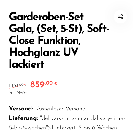
Garderoben-Set
Gala, (Set, 5-St), Soft-
Close Funktion,
Hochglanz UV
lackiert
859
,00
Ursprünglicher Preis war: 1.161,00 €
Aktueller Preis ist: 859,00 €.
€
1.161
,00
€
inkl. MwSt.
Versand:
Kostenloser Versand
Lieferung:
"delivery-time-inner delivery-time-
5-bis-6-wochen">Lieferzeit:
5 bis 6 Wochen