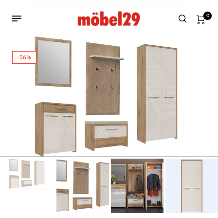
0
-26%