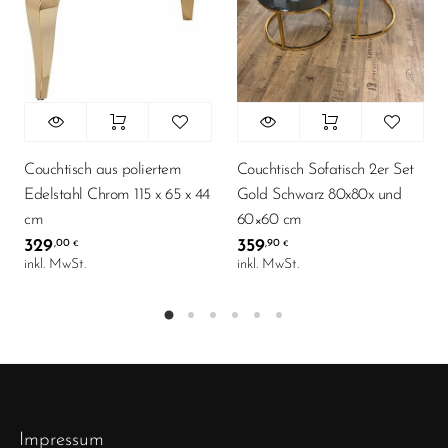
Couchtisch aus poliertem
Couchtisch Sofatisch 2er Set
Edelstahl Chrom 115 x 65 x 44
Gold Schwarz 80x80x und
cm
60×60 cm
329
359
,00
,90
€
€
inkl. MwSt.
inkl. MwSt.
Impressum