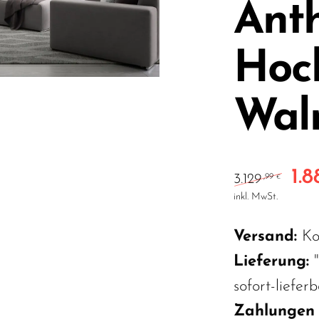
Anth
Hoc
Wal
1.8
Ursp
3.129
,99
€
inkl. MwSt.
Versand:
Ko
Lieferung:
sofort-liefer
Zahlungen