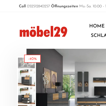
Call
052512840257
Öffnungszeiten
Mo.-Sa. 10:00 - 
HOME
SCHL
-40%