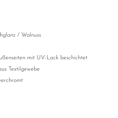
hglanz / Walnuss
ußenseiten mit UV-Lack beschichtet
aus Textilgewebe
 verchromt