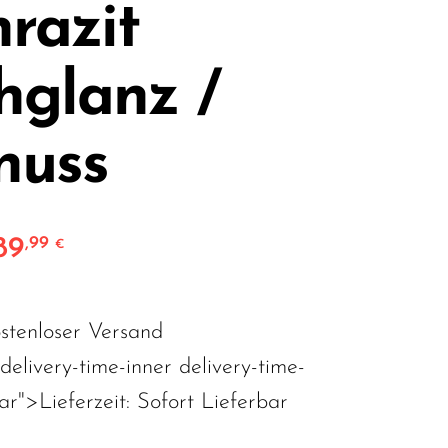
razit
hglanz /
nuss
89
,99
rünglicher Preis war: 3.129,99 €
Aktueller Preis ist: 1.889,99 €.
€
stenloser Versand
"delivery-time-inner delivery-time-
bar">Lieferzeit:
Sofort Lieferbar