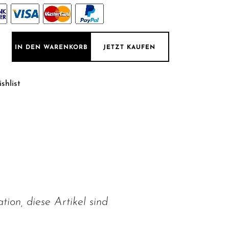
lett -10-teilig, Farbe: Anthrazit Hochglanz / Walnuss Menge
IN DEN WARENKORB
JETZT KAUFEN
shlist
on, diese Artikel sind