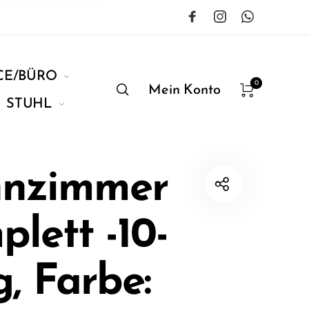
CE/BÜRO
0
Mein Konto
STUHL
nzimmer
lett -10-
ig, Farbe: