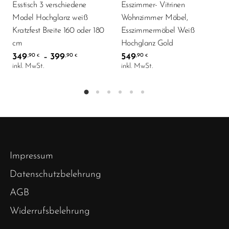
Esstisch 3 verschiedene
Esszimmer- Vitrinen
Model Hochglanz weiß
Wohnzimmer Möbel,
Kratzfest Breite 160 oder 180
Esszimmermöbel Weiß
cm
Hochglanz Gold
349
399
549
,90
,90
,90
–
€
€
€
inkl. MwSt.
inkl. MwSt.
Impressum
Datenschutzbelehrung
AGB
Widerrufsbelehrung