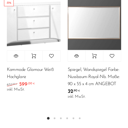
-8%
Kommode Glamour Weiß
Spiegel, Wandspiegel Farbe:
Hochglanz
Nussbaum-Royal-Nb. Maße:
90 x 55 x 4 cm ANGEBOT
599
,00
Ursprünglicher Preis war: 651,00 €
Aktueller Preis ist: 599,00 €.
€
,00
651
€
inkl. MwSt.
32
,90
€
inkl. MwSt.