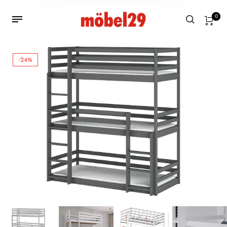
0
-24%