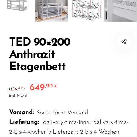
TED 90×200
Anthrazit
Etagenbett
649
,90
Ursprünglicher Preis war: 849,99 €
Aktueller Preis ist: 649,90 €.
€
849
,99
€
inkl. MwSt.
Versand:
Kostenloser Versand
Lieferung:
"delivery-time-inner delivery-time-
2-bis-4-wochen">Lieferzeit:
2 bis 4 Wochen