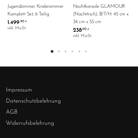
Jugendzimmer Kinderzimmer
Nachtkonsole GLAMOUR
Komplett Set, 6 Teilig
(Nachttisch), B/T/H: 45 cm x
34 cm x 53 cm
1.499
,90
€
inkl. MwSt.
238
,00
€
inkl. MwSt.
Impressum
Datenschutzbelehrung
AGB
Widerrufsbelehrung