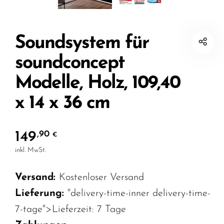
Soundsystem für
soundconcept
Modelle, Holz, 109,40
x 14 x 36 cm
149
,90
€
inkl. MwSt.
Versand:
Kostenloser Versand
Lieferung:
"delivery-time-inner delivery-time-
7-tage">Lieferzeit:
7 Tage