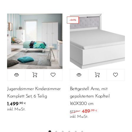
-44%
Jugendzimmer Kinderzimmer
Bettgestell Arno, mit
Komplett Set, 6 Teilig
gepolstertem Kopfteil
160X200 cm
1.499
,90
€
inkl. MwSt.
489
,99
Ursprünglicher Preis wa
Aktueller Preis i
€
,99
873
€
inkl. MwSt.