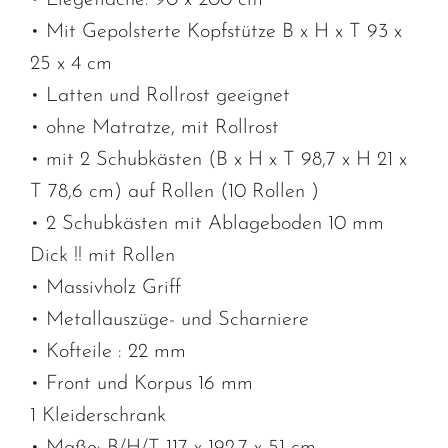
• Liegefläche: 90 x 200 cm
• Mit Gepolsterte Kopfstütze B x H x T 93 x
25 x 4 cm
• Latten und Rollrost geeignet
• ohne Matratze, mit Rollrost
• mit 2 Schubkästen (B x H x T 98,7 x H 21 x
T 78,6 cm) auf Rollen (10 Rollen )
• 2 Schubkästen mit Ablageboden 10 mm
Dick !! mit Rollen
• Massivholz Griff
• Metallauszüge- und Scharniere
• Kofteile : 22 mm
• Front und Korpus 16 mm
1 Kleiderschrank