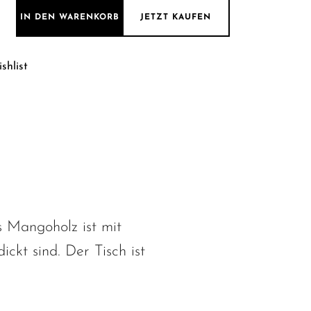
| Rechteckig Matrix Bein | 160 cm Menge
IN DEN WARENKORB
JETZT KAUFEN
shlist
s Mangoholz ist mit
ckt sind. Der Tisch ist