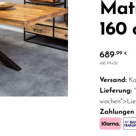
Matr
160
689
,99
€
inkl. MwSt.
Versand:
Ko
Lieferung:
wochen">Lief
Zahlungen