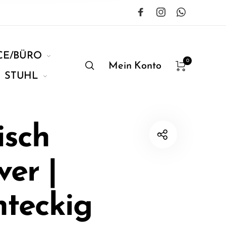
CE/BÜRO
0
Mein Konto
STUHL
isch
er |
hteckig