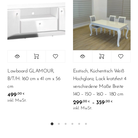
Lowboard GLAMOUR,
Esstisch, Küchentisch Weiß
B/T/H: 160 cm x 41 cm x 56
Hochglanz, Lack kratzfest 4
cm
verschiedene Maße Breite
140 – 150 – 160 – 180 cm
499
,00
€
inkl. MwSt.
299
359
,00
,00
–
€
€
inkl. MwSt.