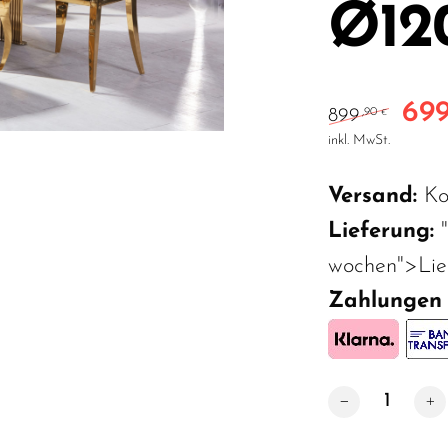
Ø12
69
Urspr
899
,90
€
inkl. MwSt.
Versand:
Ko
Lieferung:
wochen">Lief
Zahlungen
Designer Esstis