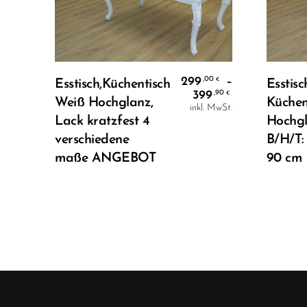
Ausführung Wählen
299
–
,00
€
Esstisch,Küchentisch
Esstisc
399
,90
€
Weiß Hochglanz,
Küchen
inkl. MwSt.
Lack kratzfest 4
Hochg
verschiedene
B/H/T: 
maße ANGEBOT
90 cm