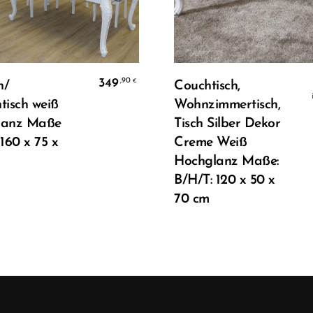
In Den Warenkorb
In Den Warenkorb
349
,90
€
h/
Couchtisch,
tisch weiß
Wohnzimmertisch,
lanz Maße
Tisch Silber Dekor
160 x 75 x
Creme Weiß
Hochglanz Maße:
B/H/T: 120 x 50 x
70 cm