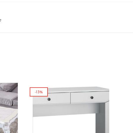
e
-13%