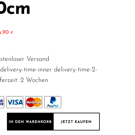
0cm
9
,90
ünglicher Preis war: 899,90 €
Aktueller Preis ist: 699,90 €.
€
stenloser Versand
"delivery-time-inner delivery-time-2-
erzeit:
2 Wochen
ch vergoldet Ø120cm Menge
IN DEN WARENKORB
JETZT KAUFEN