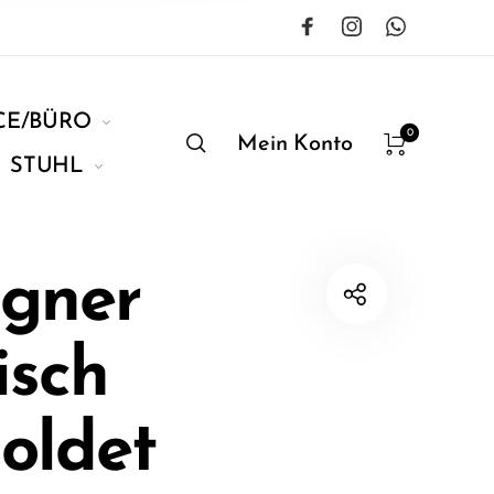
CE/BÜRO
0
Mein Konto
STUHL
igner
isch
oldet