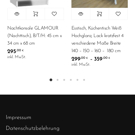
Nachtkonsole GLAMOUR
Esstisch, Küchentisch Weiß
(Nachttisch), B/T/H: 45 cm x
Hochglanz, Lack kratzfest 4
34 cm x 68 cm
verschiedene Maße Breite
140 – 150 – 160 – 180 cm
295
,00
€
inkl. MwSt.
299
359
,00
,00
–
€
€
inkl. MwSt.
Impressum
Datenschutzbelehrung